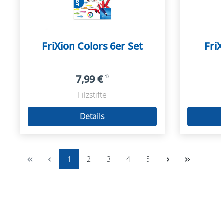
FriXion Colors 6er Set
Fri
7,99 €
1)
Filzstifte
Details
1
2
3
4
5