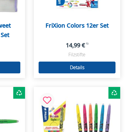
weet
FriXion Colors 12er Set
 Set
14,99 €
1)
Filzstifte
Details