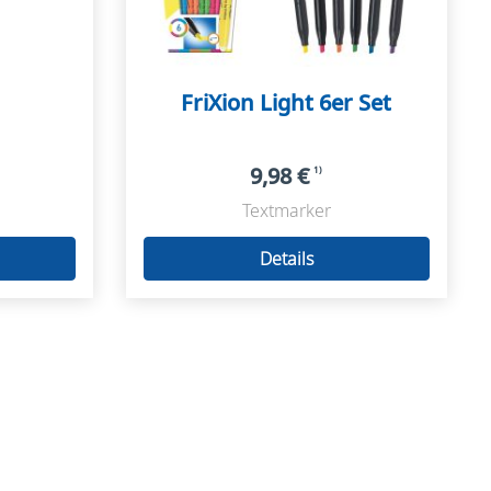
FriXion Light 6er Set
9,98 €
1)
Textmarker
Details