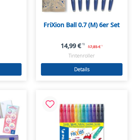
FriXion Ball 0.7 (M) 6er Set
14,99 €
1)
17,85 €
1)
Tintenroller
Details