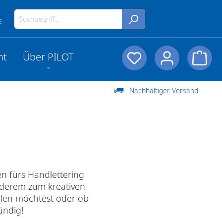
E
nt
Über PILOT
Nachhaltiger Versand
en fürs Handlettering
anderem zum kreativen
malen möchtest oder ob
ündig!