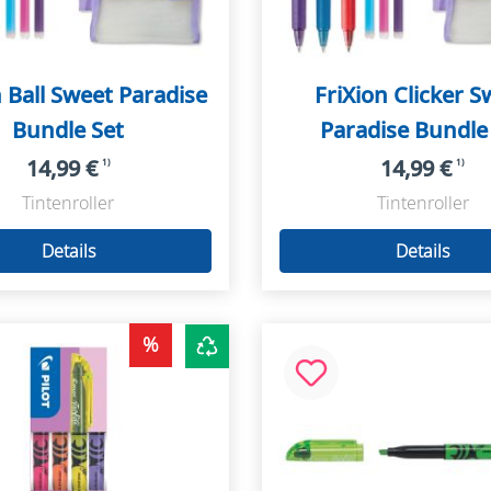
n Ball Sweet Paradise
FriXion Clicker S
Bundle Set
Paradise Bundle
14,99 €
14,99 €
1)
1)
Tintenroller
Tintenroller
Details
Details
%