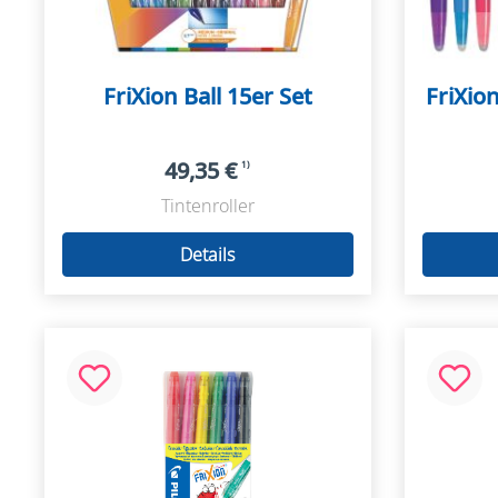
FriXion Ball 15er Set
FriXio
49,35 €
1)
Tintenroller
Details