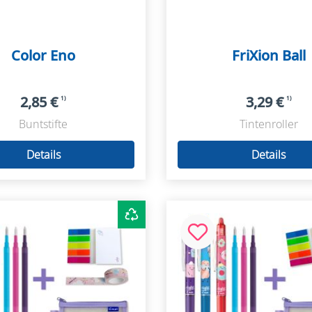
Color Eno
FriXion Ball
2,85 €
3,29 €
1)
1)
Buntstifte
Tintenroller
Details
Details