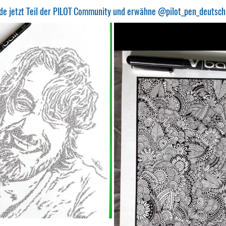
erde jetzt Teil der PILOT Community und erwähne @pilot_pen_deutsch