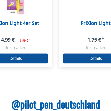
Xion Light 4er Set
FriXion Light
4,99 €
1,75 €
1)
1)
6,99 €
1)
Textmarker
Textmarker
Details
Details
@pilot_pen_deutschland