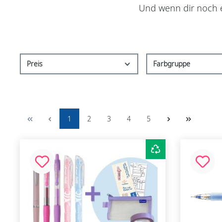
Und wenn dir noch ei
Preis
Farbgruppe
1
2
3
4
5