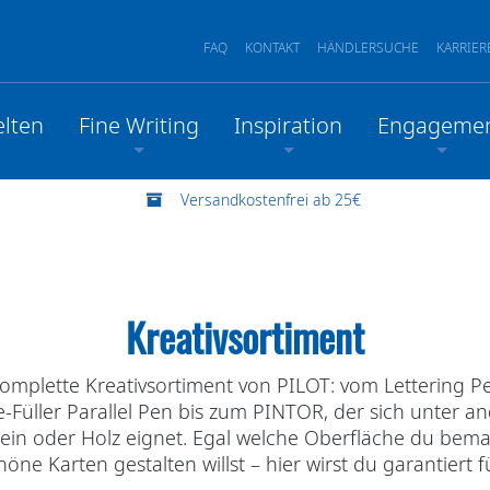
FAQ
KONTAKT
HÄNDLERSUCHE
KARRIER
lten
Fine Writing
Inspiration
Engageme
Versandkostenfrei ab 25€
Kreativsortiment
komplette Kreativsortiment von PILOT: vom Lettering P
e-Füller Parallel Pen bis zum PINTOR, der sich unter 
Stein oder Holz eignet. Egal welche Oberfläche du be
höne Karten gestalten willst – hier wirst du garantiert f