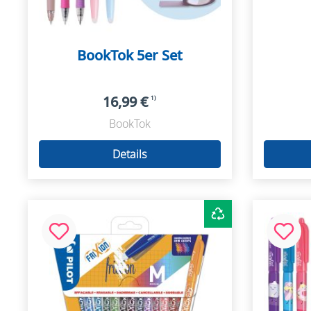
BookTok 5er Set
16,99 €
1)
BookTok
Details