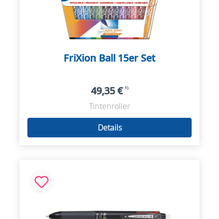
FriXion Ball 15er Set
49,35 €
1)
Tintenroller
Details