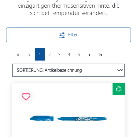
einzigartigen
thermosensitiven Tinte
, die
sich bei Temperatur verändert.
Filter
1
2
3
4
5