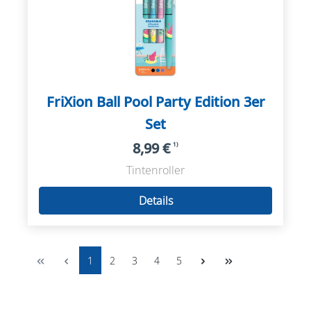
FriXion Ball Pool Party Edition 3er
Set
8,99 €
1)
Tintenroller
Details
1
2
3
4
5