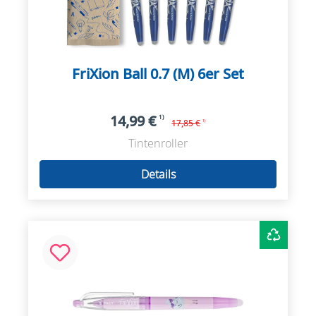
FriXion Ball 0.7 (M) 6er Set
14,99 €
1)
17,85 €
1)
Tintenroller
Details