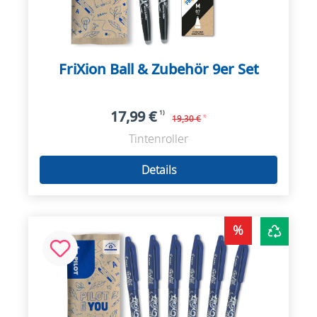
FriXion Ball & Zubehör 9er Set
17,99 €
1)
19,30 €
1)
Tintenroller
Details
%