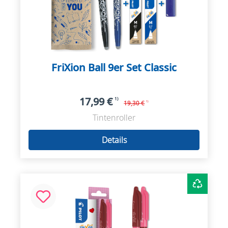
FriXion Ball 9er Set Classic
17,99 €
1)
19,30 €
1)
Tintenroller
Details