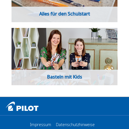
Alles für den Schulstart
Der Schulstart steht vor der Tür und es muss noch
einiges organisiert werden. Mit unseren Tipps behältst du
weiterhin den Überblick!
ALLES ANSEHEN
Basteln mit Kids
Finde hier kreative Bastelanregungen für kleine und
große Künstler:innen. Viel Spaß beim Nachbasteln!
ALLES ANSEHEN
Impressum
Datenschutzhinweise