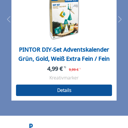
PINTOR DIY-Set Adventskalender
Grün, Gold, Weiß Extra Fein / Fein
4,99 €
1)
9,99 €
1)
Kreativmarker
Details
P