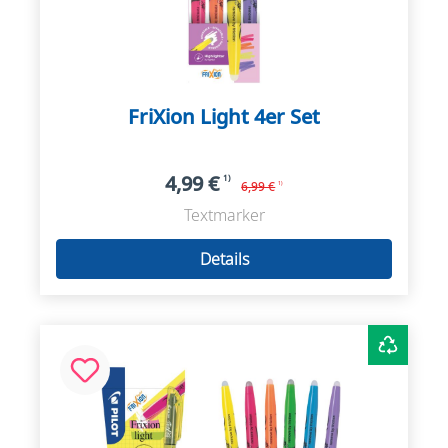
FriXion Light 4er Set
4,99 €
1)
6,99 €
1)
Textmarker
Details