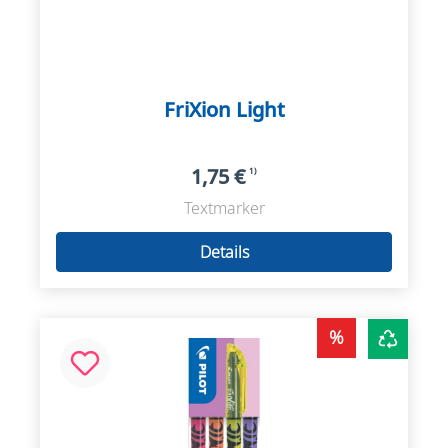
FriXion Light
1,75 €
1)
Textmarker
Details
%