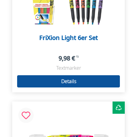
FriXion Light 6er Set
9,98 €
1)
Textmarker
Details