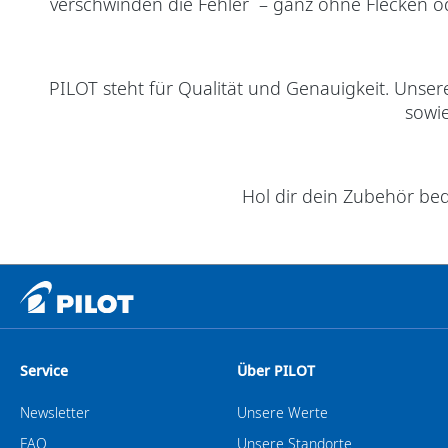
verschwinden die Fehler – ganz ohne Flecken od
PILOT steht für Qualität und Genauigkeit. Unser
sowie
Hol dir dein Zubehör be
Service
Über PILOT
Newsletter
Unsere Werte
FAQ
Unsere Standorte