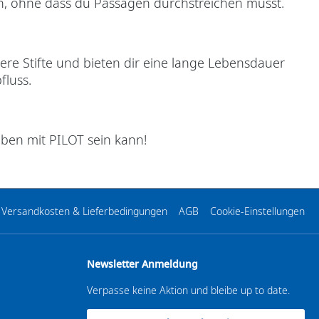
ch, ohne dass du Passagen durchstreichen musst.
ere Stifte und bieten dir eine lange Lebensdauer
fluss.
ben mit PILOT sein kann!
Versandkosten & Lieferbedingungen
AGB
Cookie-Einstellungen
Newsletter Anmeldung
Verpasse keine Aktion und bleibe up to date.