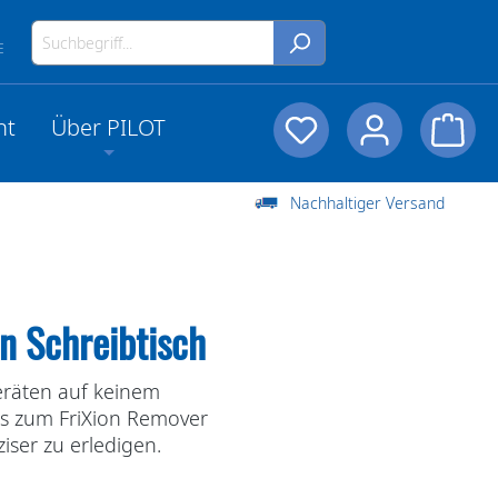
E
nt
Über PILOT
Nachhaltiger Versand
n Schreibtisch
geräten auf keinem
bis zum FriXion Remover
iser zu erledigen.