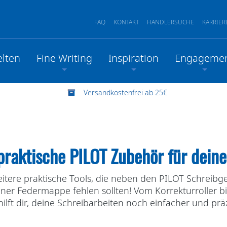
FAQ
KONTAKT
HÄNDLERSUCHE
KARRIER
lten
Fine Writing
Inspiration
Engageme
Versandkostenfrei ab 25€
praktische PILOT Zubehör für deine
eitere praktische Tools, die neben den PILOT Schreib
einer Federmappe fehlen sollten! Vom Korrekturroller 
ilft dir, deine Schreibarbeiten noch einfacher und präz