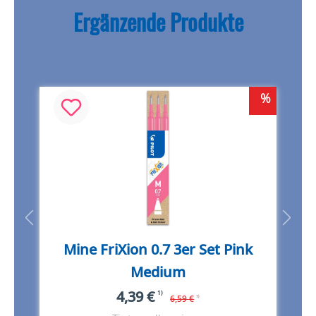
Ergänzende Produkte
%
%
Mine FriXion 0.7 3er Set Pink
Medium
4,39 €
1)
6,59 €
1)