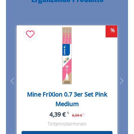
%
%
Mine FriXion 0.7 3er Set Pink
Medium
4,39 €
1)
6,59 €
1)
Tintenrollerminen