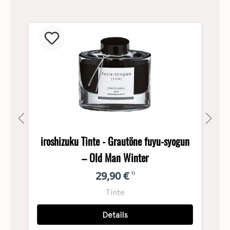
iroshizuku Tinte - Grautöne fuyu-syogun
i
– Old Man Winter
29,90 €
1)
Tinte
Details