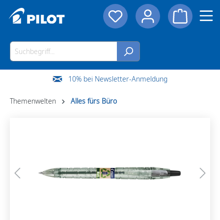
10% bei Newsletter-Anmeldung
Themenwelten
Alles fürs Büro