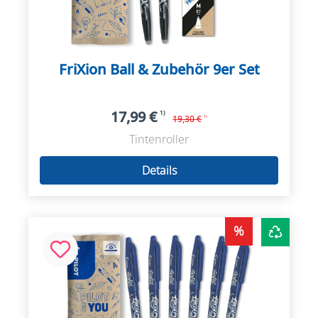
FriXion Ball & Zubehör 9er Set
17,99 €
1)
19,30 €
1)
Tintenroller
Details
%