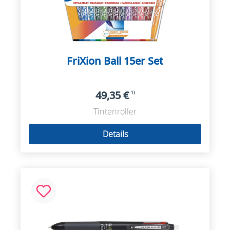
FriXion Ball 15er Set
49,35 €
1)
Tintenroller
Details