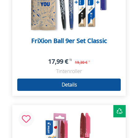
FriXion Ball 9er Set Classic
17,99 €
1)
19,30 €
1)
Tintenroller
Details