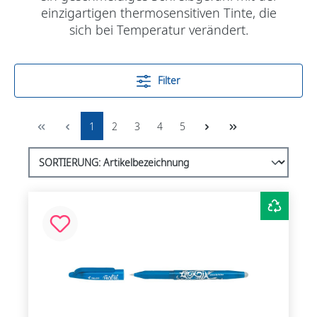
einzigartigen
thermosensitiven Tinte
, die
sich bei Temperatur verändert.
Filter
1
2
3
4
5