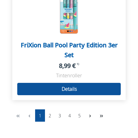
FriXion Ball Pool Party Edition 3er
Set
8,99 €
1)
Tintenroller
Details
1
2
3
4
5