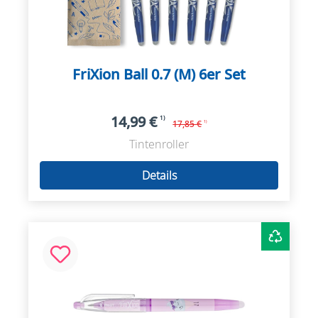
FriXion Ball 0.7 (M) 6er Set
14,99 €
1)
17,85 €
1)
Tintenroller
Details